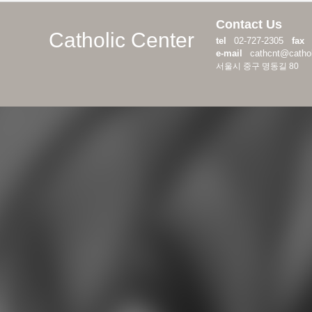
Contact Us
Catholic Center
tel
02-727-2305
fax
e-mail
cathcnt@catholi
서울시 중구 명동길 80